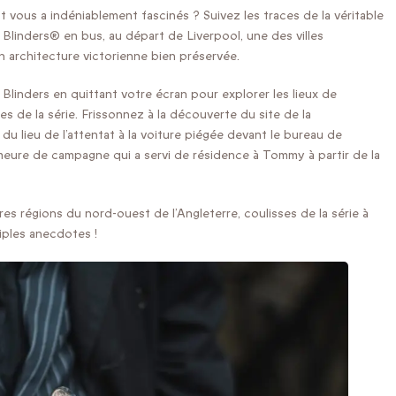
t vous a indéniablement fascinés ? Suivez les traces de la véritable
ky Blinders® en bus, au départ de Liverpool, une des villes
n architecture victorienne bien préservée.
inders en quittant votre écran pour explorer les lieux de
s de la série. Frissonnez à la découverte du site de la
u lieu de l’attentat à la voiture piégée devant le bureau de
meure de campagne qui a servi de résidence à Tommy à partir de la
s régions du nord-ouest de l’Angleterre, coulisses de la série à
iples anecdotes !