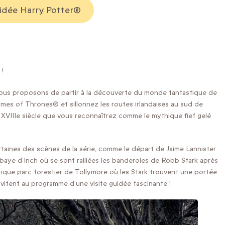
uidée Harry Potter®
 !
nous proposons de partir à la découverte du monde fantastique de
mes of Thrones® et sillonnez les routes irlandaises au sud de
 XVIIIe siècle que vous reconnaîtrez comme le mythique fief gelé
ertaines des scènes de la série, comme le départ de Jaime Lannister
bbaye d’Inch où se sont ralliées les banderoles de Robb Stark après
éérique parc forestier de Tollymore où les Stark trouvent une portée
nvitent au programme d’une visite guidée fascinante !