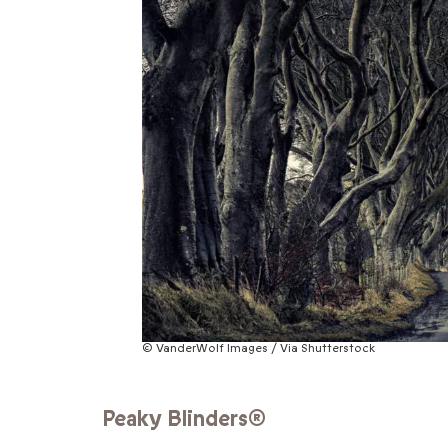
© VanderWolf Images / Via Shutterstock
Peaky Blinders®