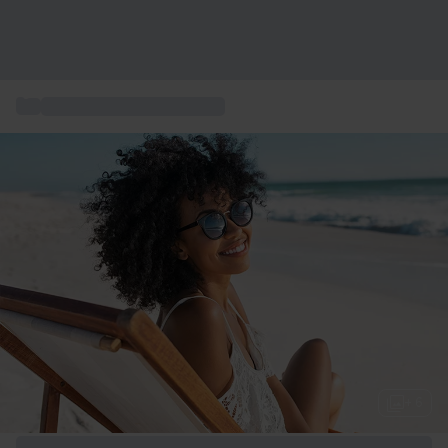
...
Städte Europas kurzurlaub
+ 6