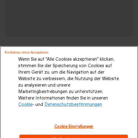
Fortfahren ohne Akzeptieren
Wenn Sie auf "Alle Cookies akzeptieren" klicken,
stimmen Sie der Speicherung von Cookies auf
Ihrem Gerät zu, um die Navigation auf der
Suchen Sie ein originelles geschenk?
Website zu verbessern, die Nutzung der Website
Weitere Geschenkideen ansehen:
zu analysieren und unsere
Marketingbestrebungen zu unterstützen.
Weitere Informationen finden Sie in unseren
Valentinstagsgeschenke
|
Geburtstagsgeschenk
|
Cookie
- und
Datenschutzbestimmungen
Kurzurlaub
|
Geschenk für Maenner
|
Geschenk für Frauen
|
Geschenk für Paare
|
Geschenk für Familie
|
Sport und
Cookie-Einstellungen
Abenteuer
|
Gastronomie
|
Last minute Geschenke
|