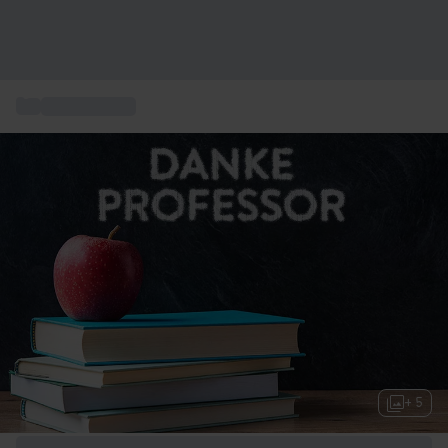
...
Geschenkidee
+ 5