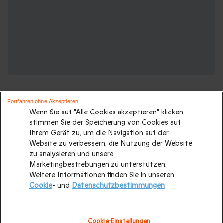
Fortfahren ohne Akzeptieren
Wenn Sie auf "Alle Cookies akzeptieren" klicken,
stimmen Sie der Speicherung von Cookies auf
Ihrem Gerät zu, um die Navigation auf der
Suchen Sie ein originelles geschenk?
Website zu verbessern, die Nutzung der Website
Weitere Geschenkideen ansehen:
zu analysieren und unsere
Marketingbestrebungen zu unterstützen.
Weitere Informationen finden Sie in unseren
Valentinstagsgeschenke
|
Geburtstagsgeschenk
|
Cookie
- und
Datenschutzbestimmungen
Kurzurlaub
|
Geschenk für Maenner
|
Geschenk für Frauen
|
Geschenk für Paare
|
Geschenk für Familie
|
Sport und
Cookie-Einstellungen