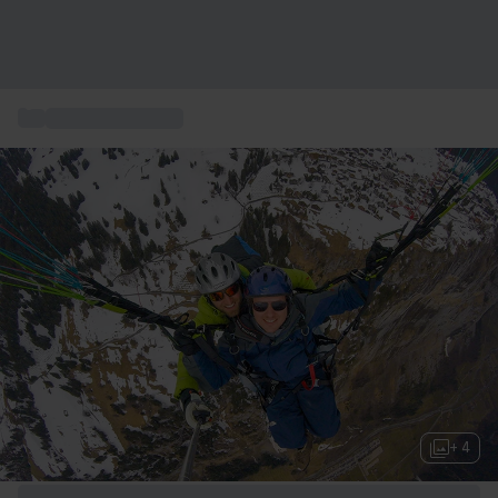
...
Gleitschirmfliegen
+ 4