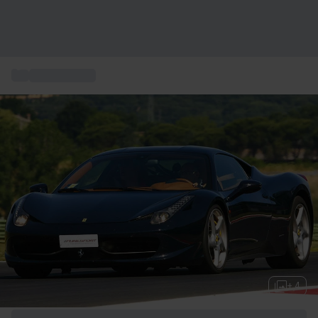
...
Ferrari fahren
+ 4