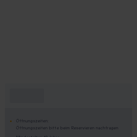
Was muss ich
wissen?
Öffnungszeiten:
Öffnungszeiten bitte beim Reservieren nachfragen