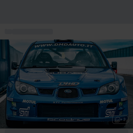
...
Motorsporterlebnis
+ 3