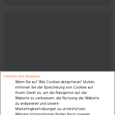
Fortfahren ohne Akzeptieren
Wenn Sie auf "Alle Cookies akzeptieren" klicken,
stimmen Sie der Speicherung von Cookies auf
Ihrem Gerät zu, um die Navigation auf der
Website zu verbessern, die Nutzung der Website
zu analysieren und unsere
Suchen Sie ein originelles Geschenk?
Marketingbestrebungen zu unterstützen.
Schauen Sie sich unsere anderen
Weitere Informationen finden Sie in unseren