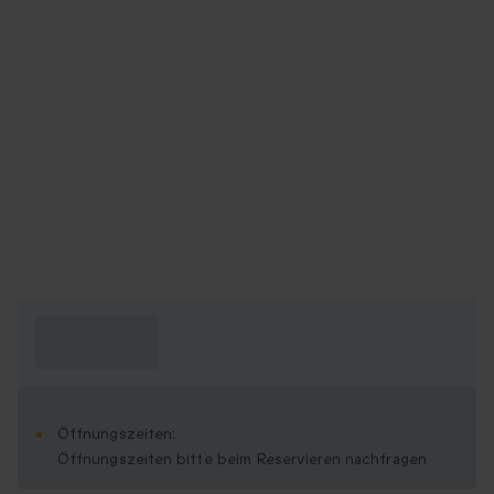
Was muss ich
wissen?
Öffnungszeiten:
Öffnungszeiten bitte beim Reservieren nachfragen