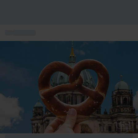
...
Kurzurlaub
+ 3