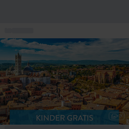
...
Kurzurlaub
+ 3