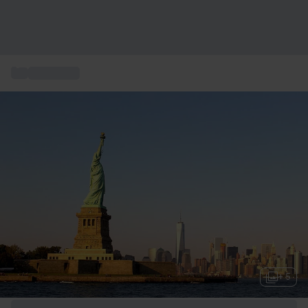
...
Kurzurlaub
+ 5