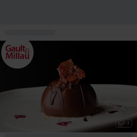
...
Gourmet Restaurant
+ 3