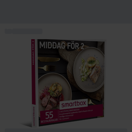
...
Middag för två
+ 7