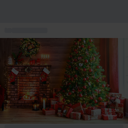
...
Julklapp till pappa
+ 3