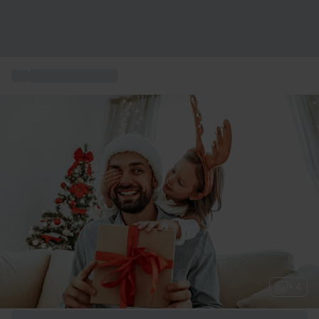
...
Julklapp till pappa
+ 4