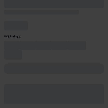
Välj belopp
199 kr
299 kr
549 kr
849 kr
1 099 kr
1 649 kr