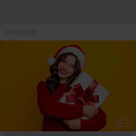
...
Presenttips
+ 5