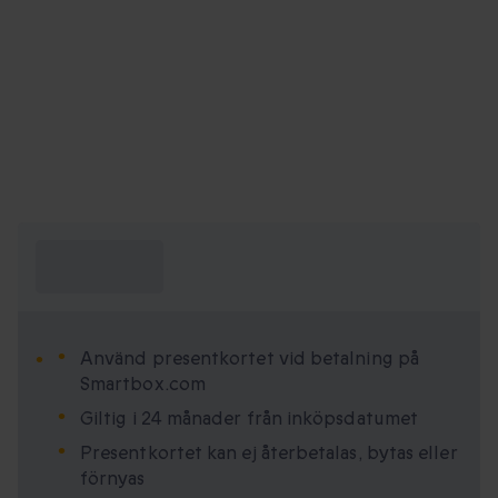
Vad behöver
jag veta?
Använd presentkortet vid betalning på
Smartbox.com
Giltig i 24 månader från inköpsdatumet
Presentkortet kan ej återbetalas, bytas eller
förnyas