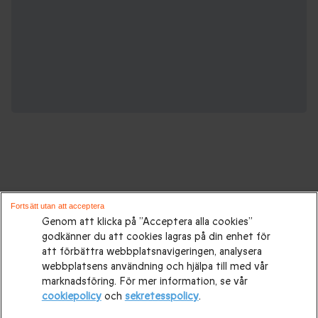
Gåvor för alla tillfällen:
Fortsätt utan att acceptera
Genom att klicka på ”Acceptera alla cookies”
godkänner du att cookies lagras på din enhet för
Presenttips
|
Presenter till henne
|
Presenter till honom
|
att förbättra webbplatsnavigeringen, analysera
Presenter till par
|
Födelsedagspresenter
|
Mors dag-
webbplatsens användning och hjälpa till med vår
marknadsföring. För mer information, se vår
presenter
|
Presentidéer till Fars dag
|
Bröllopspresenter
|
cookiepolicy
och
sekretesspolicy
.
Bröllopsdagspresent
|
Julklappar
|
Julklapp till honom
|