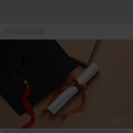
...
Studentpresent
+ 4