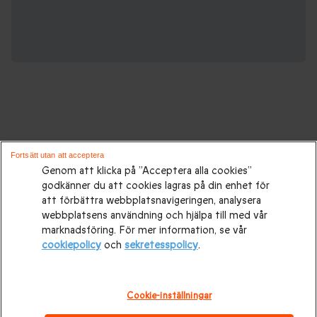
Gåvor för alla tillfällen:
Fortsätt utan att acceptera
Genom att klicka på ”Acceptera alla cookies”
godkänner du att cookies lagras på din enhet för
Presenttips
|
Presenter till henne
|
Presenter till honom
|
att förbättra webbplatsnavigeringen, analysera
Presenter till par
|
Födelsedagspresenter
|
Mors dag-
webbplatsens användning och hjälpa till med vår
marknadsföring. För mer information, se vår
presenter
|
Presentidéer till Fars dag
|
Bröllopspresenter
|
cookiepolicy
och
sekretesspolicy
.
Bröllopsdagspresent
|
Julklappar
|
Julklapp till honom
|
Julklapp till henne
|
Julklappar till par
Alla hjärtans dag-
Cookie-inställningar
presenter
|
Alla hjärtans dag-present till honom
|
Alla