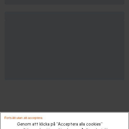
Gåvor för alla tillfällen:
Fortsätt utan att acceptera
Genom att klicka på ”Acceptera alla cookies”