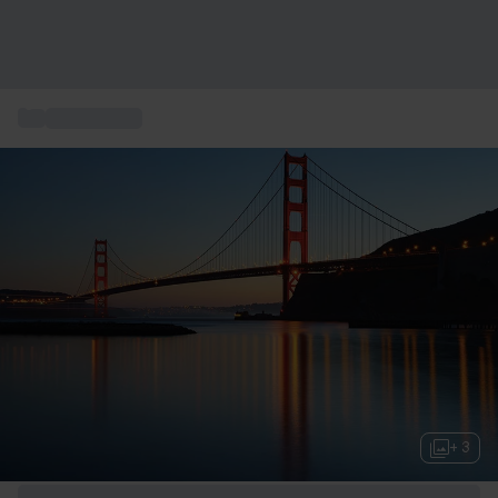
...
Resor till usa
+ 3