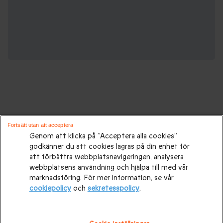
Gåvor för alla tillfällen:
Fortsätt utan att acceptera
Genom att klicka på ”Acceptera alla cookies”
godkänner du att cookies lagras på din enhet för
Presenttips
|
Presenter till henne
|
Presenter till honom
|
att förbättra webbplatsnavigeringen, analysera
Presenter till par
|
Födelsedagspresenter
|
Mors dag-
webbplatsens användning och hjälpa till med vår
marknadsföring. För mer information, se vår
presenter
|
Presentidéer till Fars dag
|
Bröllopspresenter
|
cookiepolicy
och
sekretesspolicy
.
Bröllopsdagspresent
|
Julklappar
|
Julklapp till honom
|
Julklapp till henne
|
Julklappar till par
Alla hjärtans dag-