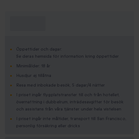
Vad behöver
jag veta?
Öppettider och dagar:
Se deras hemsida för information kring öppettider
Minimi­ålder: 18 år
Husdjur ej tillåtna
Resa med inbokade besök, 5 dagar/4 nätter
I priset ingår flygplatstransfer till och från hotellet,
övernattning i dubbelrum, inträdesavgifter för besök
och assistans från våra tjänster under hela vistelsen
I priset ingår inte måltider, transport till San Francisco,
personlig försäkring eller dricks