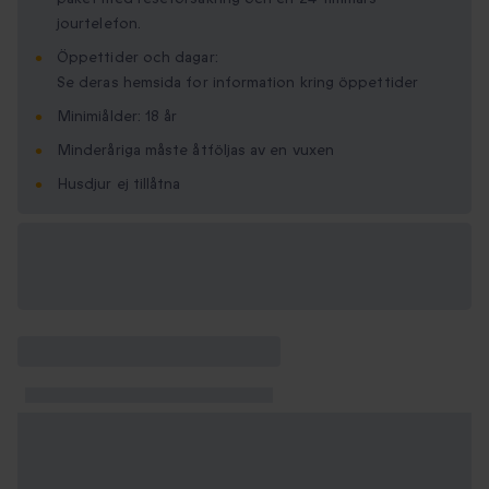
jourtelefon.
Öppettider och dagar:
Se deras hemsida for information kring öppettider
Minimi­ålder: 18 år
Minderåriga måste åtföljas av en vuxen
Husdjur ej tillåtna
Tillgängliga
presentformat