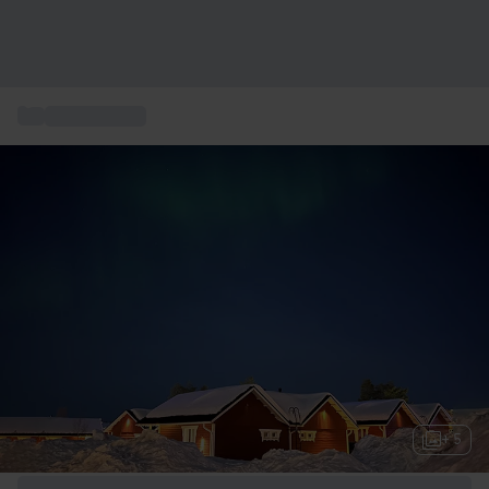
...
Övernattning
+ 5