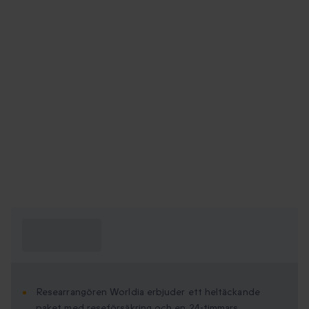
Vad behöver
jag veta?
Researrangören Worldia erbjuder ett heltäckande
paket med reseförsäkring och en 24-timmars