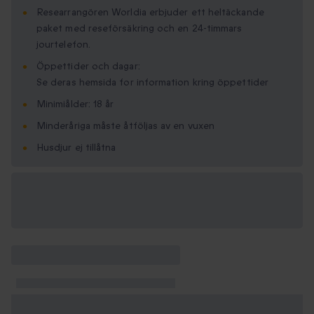
Researrangören Worldia erbjuder ett heltäckande
paket med reseförsäkring och en 24-timmars
jourtelefon.
Öppettider och dagar:
Se deras hemsida for information kring öppettider
Minimi­ålder: 18 år
Minderåriga måste åtföljas av en vuxen
Husdjur ej tillåtna
Tillgängliga
presentformat