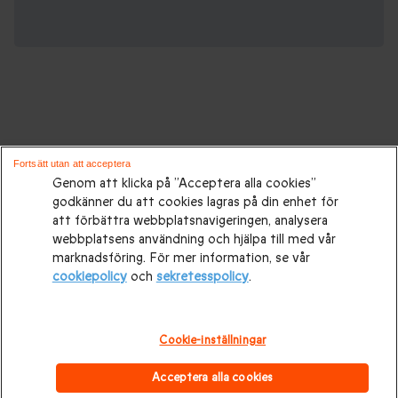
Gåvor för alla tillfällen:
Fortsätt utan att acceptera
Genom att klicka på ”Acceptera alla cookies”
godkänner du att cookies lagras på din enhet för
Presenttips
|
Presenter till henne
|
Presenter till honom
|
att förbättra webbplatsnavigeringen, analysera
Presenter till par
|
Födelsedagspresenter
|
Mors dag-
webbplatsens användning och hjälpa till med vår
marknadsföring. För mer information, se vår
presenter
|
Presentidéer till Fars dag
|
Bröllopspresenter
|
cookiepolicy
och
sekretesspolicy
.
Bröllopsdagspresent
|
Julklappar
|
Julklapp till honom
|
Julklapp till henne
|
Julklappar till par
Alla hjärtans dag-
Cookie-inställningar
presenter
|
Alla hjärtans dag-present till honom
|
Alla
Acceptera alla cookies
hjärtans dag-present till henne
|
Upplevelser