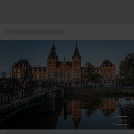
...
Övernattning och boende
+ 3