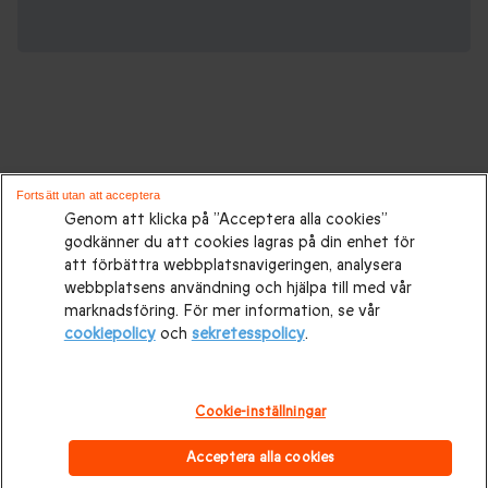
Gåvor för alla tillfällen:
Fortsätt utan att acceptera
Genom att klicka på ”Acceptera alla cookies”
godkänner du att cookies lagras på din enhet för
Presenttips
|
Presenter till henne
|
Presenter till honom
|
att förbättra webbplatsnavigeringen, analysera
Presenter till par
|
Födelsedagspresenter
|
Mors dag-
webbplatsens användning och hjälpa till med vår
marknadsföring. För mer information, se vår
presenter
|
Presentidéer till Fars dag
|
Bröllopspresenter
|
cookiepolicy
och
sekretesspolicy
.
Bröllopsdagspresent
|
Julklappar
|
Julklapp till honom
|
Julklapp till henne
|
Julklappar till par
Alla hjärtans dag-
Cookie-inställningar
presenter
|
Alla hjärtans dag-present till honom
|
Alla
Acceptera alla cookies
hjärtans dag-present till henne
|
Upplevelser