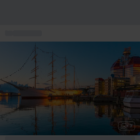
...
Övernattning
+ 3