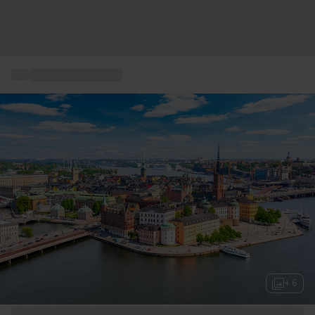
...
Action och Äventyr
+ 6