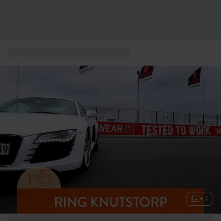
...
Presentkort Action und Aventyr
+ 7