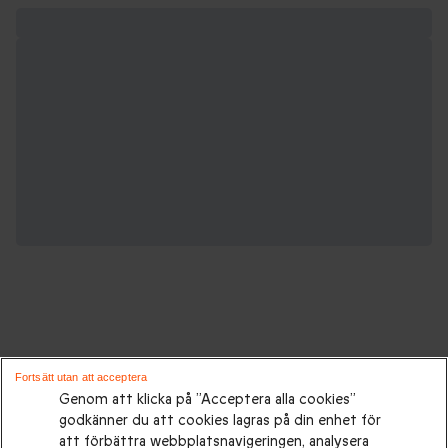
Gåvor för alla tillfällen:
Fortsätt utan att acceptera
Genom att klicka på ”Acceptera alla cookies”
godkänner du att cookies lagras på din enhet för
Presenttips
|
Presenter till henne
|
Presenter till honom
|
att förbättra webbplatsnavigeringen, analysera