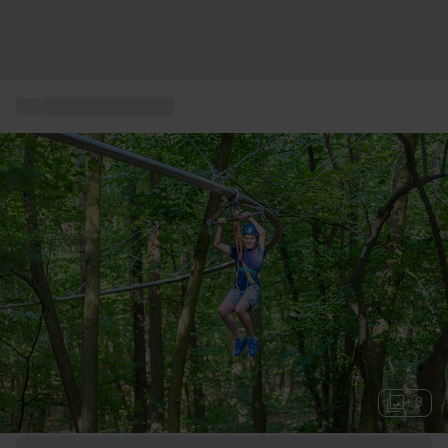
...
Action och Äventyr
+ 3