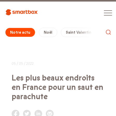
Notre actu
Noël
Saint Valentin
Cade
05 / 05 / 2022
Les plus beaux endroits
en France pour un saut en
parachute