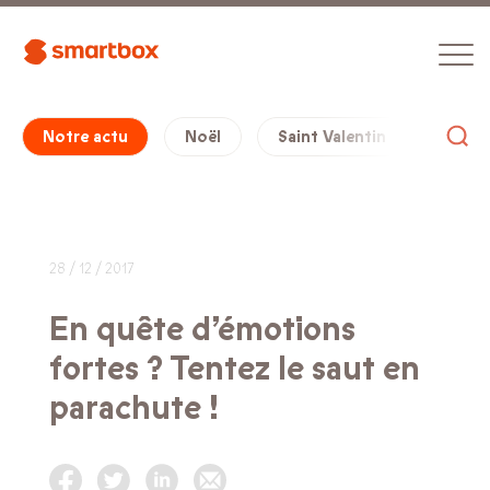
Notre actu
Noël
Saint Valentin
Cade
28 / 12 / 2017
En quête d’émotions
fortes ? Tentez le saut en
parachute !