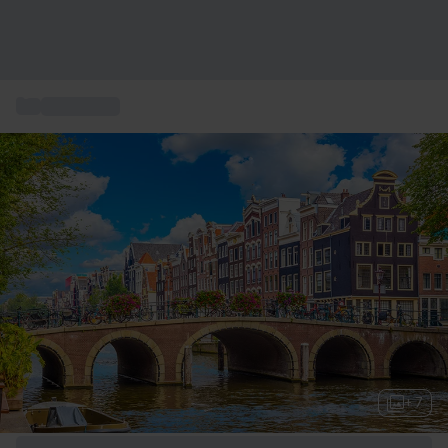
...
Storbyferie
+ 7