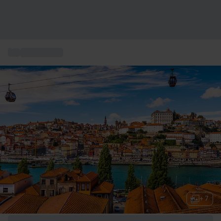
...
Storbyrejser
+ 7