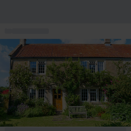
...
Bed and Breakfast
+ 7