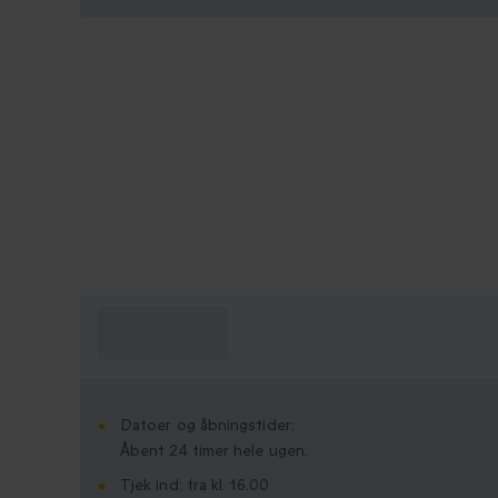
Hvad skal jeg
vide?
Datoer og åbningstider:
Åbent 24 timer hele ugen.
Tjek ind: fra kl. 16.00