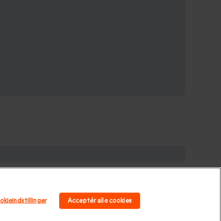
ryllupsgave.
|
Bryllupsdagsgave
|
Julegaveidéer
|
delgave
|
Valentinsdagsgave
|
Valentinsgaver til
okieindstillinger
Acceptér alle cookies