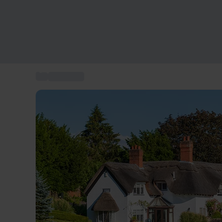
...
Kroophold