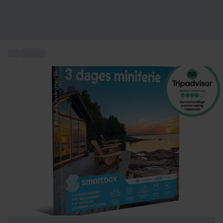
...
Ophold
+ 7