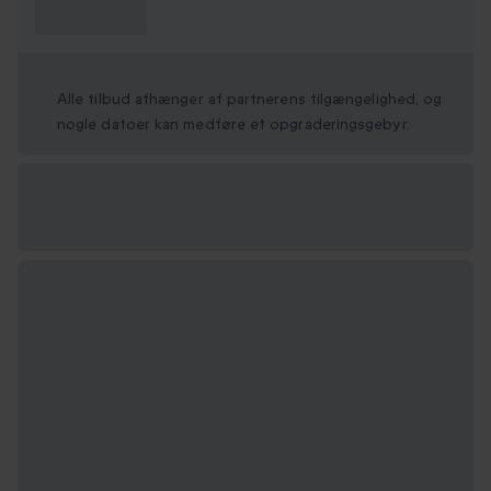
vide?
Alle tilbud afhænger af partnerens tilgængelighed, og
nogle datoer kan medføre et opgraderingsgebyr.
Vælg
mellem