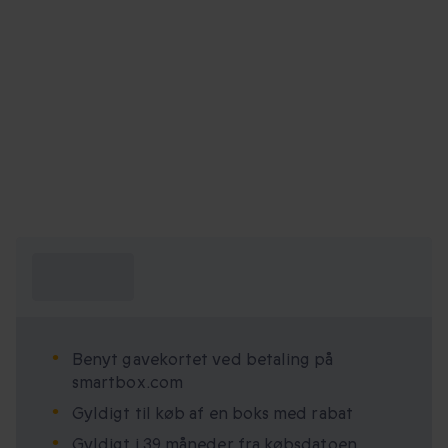
Hvad skal jeg
vide?
Benyt gavekortet ved betaling på
smartbox.com
Gyldigt til køb af en boks med rabat
Gyldigt i 39 måneder fra købsdatoen