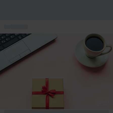
...
Gaveideer
+ 4