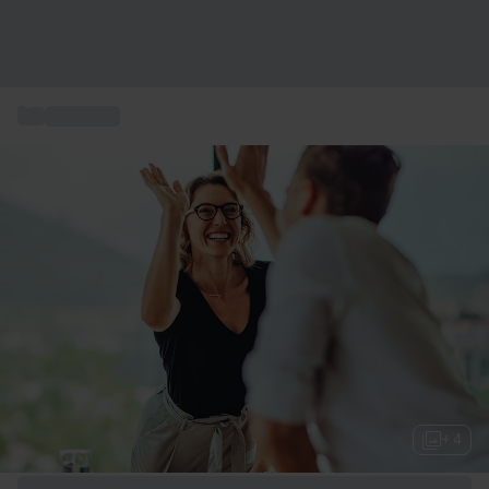
...
Gaveidéer
+ 4