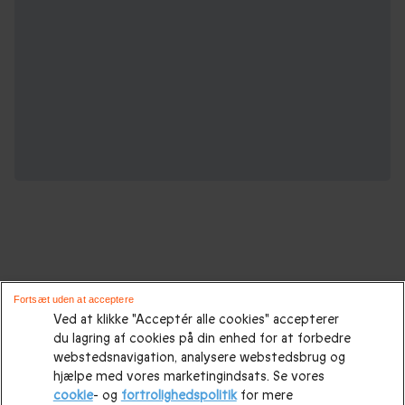
Oplevelsesgaver til enhver lejlighed :
Fortsæt uden at acceptere
Ved at klikke "Acceptér alle cookies" accepterer
du lagring af cookies på din enhed for at forbedre
Gaveidéer
|
Gaveidéer til ham
|
Gaver til hende
|
Gaver til
webstedsnavigation, analysere webstedsbrug og
hende
|
Fødselsdagsgaver
|
Morsdagsgave
|
Farsdagsgaver
|
hjælpe med vores marketingindsats. Se vores
cookie
- og
fortrolighedspolitik
for mere
Bryllupsgave.
|
Bryllupsdagsgave
|
Julegaveidéer
|
Julegave