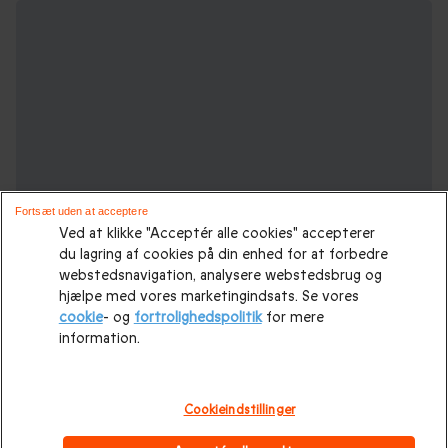
Fortsæt uden at acceptere
Ved at klikke "Acceptér alle cookies" accepterer
du lagring af cookies på din enhed for at forbedre
webstedsnavigation, analysere webstedsbrug og
hjælpe med vores marketingindsats. Se vores
cookie
- og
fortrolighedspolitik
for mere
Julegaveidéer til hele familien
information.
Julegaveidéer
|
Julegave til hende
|
Julegaveidéer til ham
|
Cookieindstillinger
Julegave til par
|
Julegave til far
|
Julegave til mor
|
Julegave