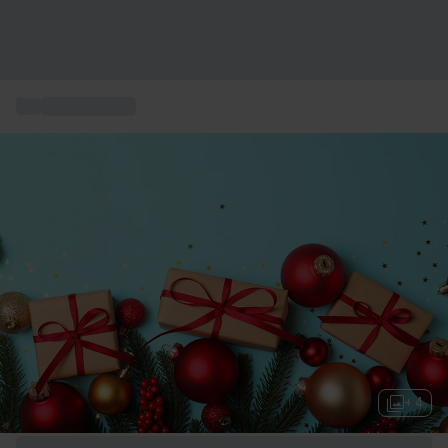
...
Julegaveidéer
+ 4