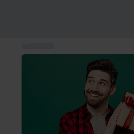
...
Gave til ham