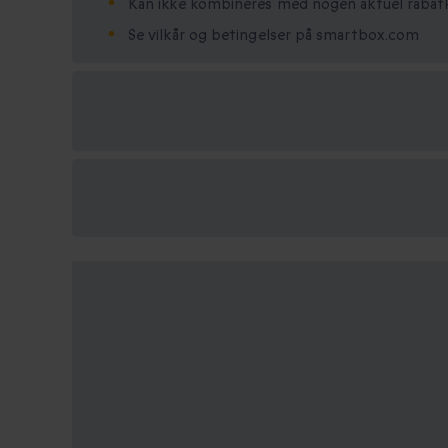
Kan ikke kombineres med nogen aktuel raba
Se vilkår og betingelser på smartbox.com
Vælg
mellem