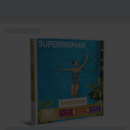
...
Gave til hende
+ 7