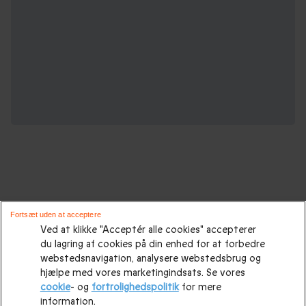
Oplevelsesgaver til enhver lejlighed :
Fortsæt uden at acceptere
Ved at klikke "Acceptér alle cookies" accepterer
du lagring af cookies på din enhed for at forbedre
Gaveidéer
|
Gaveidéer til ham
|
Gaver til hende
|
Gaver til
webstedsnavigation, analysere webstedsbrug og
hende
|
Fødselsdagsgaver
|
Morsdagsgave
|
Farsdagsgaver
|
hjælpe med vores marketingindsats. Se vores
cookie
- og
fortrolighedspolitik
for mere
Bryllupsgave.
|
Bryllupsdagsgave
|
Julegaveidéer
|
Julegave
information.