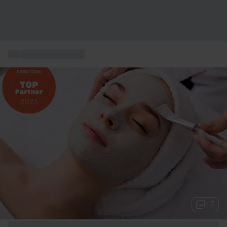
...
Ansigtsbehandling
+ 7