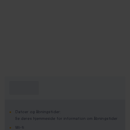
Hvad skal jeg
vide?
Datoer og åbningstider:
Se deres hjemmeside for information om åbningstider
Wi-fi