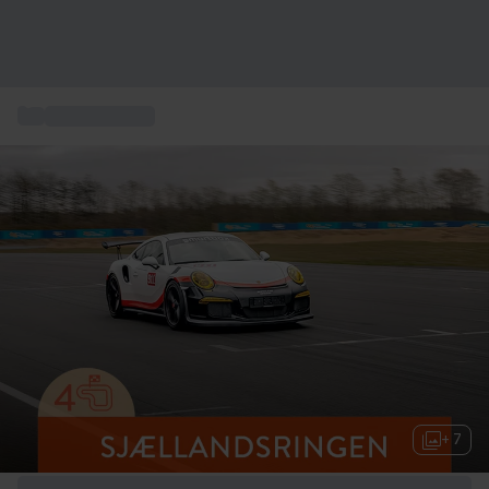
...
Kør en Porsche
+ 7