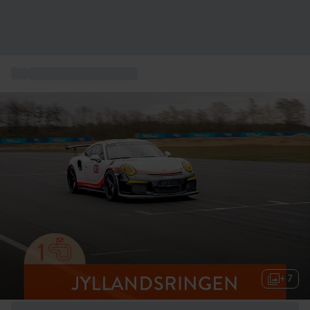
...
Kør en Porsche på bane
+ 7