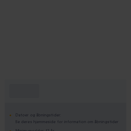
Hvad skal jeg
vide?
Datoer og åbningstider:
Se deres hjemmeside for information om åbningstider
Minimumsalder: 12 år