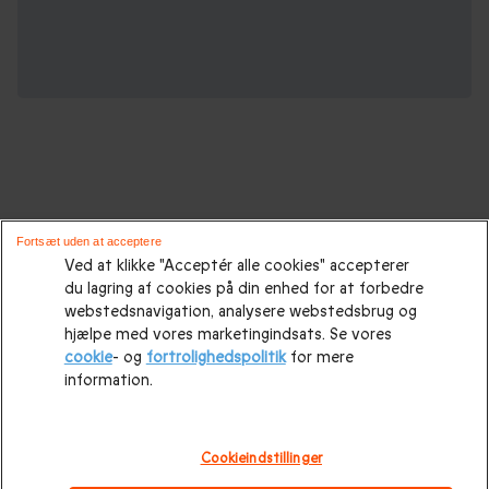
Oplevelsesgaver til enhver lejlighed :
Fortsæt uden at acceptere
Ved at klikke "Acceptér alle cookies" accepterer
du lagring af cookies på din enhed for at forbedre
Gaveidéer
|
Gaveidéer til ham
|
Gaver til hende
|
Gaver til
webstedsnavigation, analysere webstedsbrug og
hende
|
Fødselsdagsgaver
|
Morsdagsgave
|
Farsdagsgaver
|
hjælpe med vores marketingindsats. Se vores
cookie
- og
fortrolighedspolitik
for mere
Bryllupsgave.
|
Bryllupsdagsgave
|
Julegaveidéer
|
Julegave
information.
til hende
|
Julegaveidéer til ham
|
Julegave til par
|
Julegave
til far
|
Julegave til mor
|
Julegave til forældre
|
Mandelgave
Cookieindstillinger
|
Valentinsdagsgave
|
Valentinsgaver til hende
|