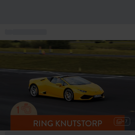
...
Action Gavekort
+ 7