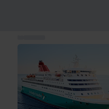
...
Luksuscruise