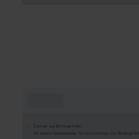
Hvad skal jeg
vide?
Datoer og åbningstider:
Se deres hjemmeside for information om åbningstid