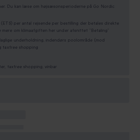
oner. Du kan læse om højsæsonsperioderne på Go Nordic
 (ETS) per antal rejsende per bestilling der betales direkte
e mere om klimaafgiften her under afsnittet ”Betaling”
 daglige underholdning, indendørs poolområde (mod
og taxfree shopping
ter, taxfree shopping, vinbar