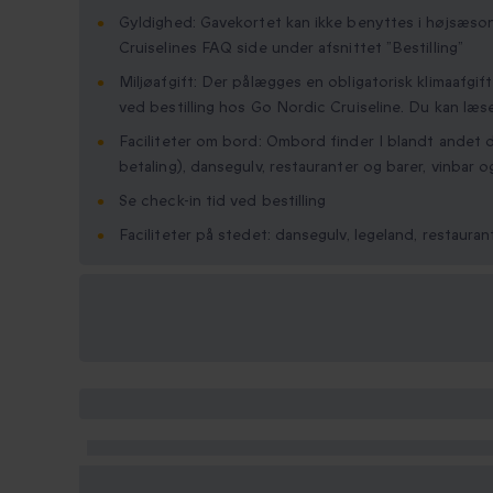
Gyldighed: Gavekortet kan ikke benyttes i højsæs
Cruiselines FAQ side under afsnittet ”Bestilling”
Miljøafgift: Der pålægges en obligatorisk klimaafgift
ved bestilling hos Go Nordic Cruiseline. Du kan læs
Faciliteter om bord: Ombord finder I blandt andet
betaling), dansegulv, restauranter og barer, vinbar 
Se check-in tid ved bestilling
Faciliteter på stedet: dansegulv, legeland, restauran
Vælg
mellem