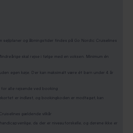
sejlplaner og åbningstider findes på Go Nordic Cruiselines
Mindreårige skal rejse i følge med en voksen. Minimum én
 uden egen køje. Der kan maksimalt være ét barn under 4 år
for alle rejsende ved booking
ekortet er indløst, og bookingkoden er modtaget, kan
Cruiselines gældende vilkår
andicapvenlige, da der er niveauforskelle, og dørene ikke er