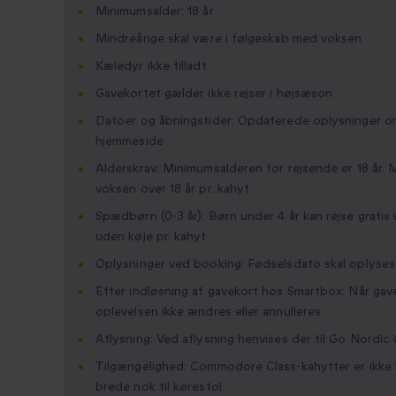
Minimumsalder: 18 år
Mindreårige skal være i følgeskab med voksen
Kæledyr ikke tilladt
Gavekortet gælder ikke rejser i højsæson
Datoer og åbningstider: Opdaterede oplysninger om 
hjemmeside
Alderskrav: Minimumsalderen for rejsende er 18 år. 
voksen over 18 år pr. kahyt
Spædbørn (0-3 år): Børn under 4 år kan rejse gratis
uden køje pr. kahyt
Oplysninger ved booking: Fødselsdato skal oplyses 
Efter indløsning af gavekort hos Smartbox: Når gav
oplevelsen ikke ændres eller annulleres
Aflysning: Ved aflysning henvises der til Go Nordic 
Tilgængelighed: Commodore Class-kahytter er ikke h
brede nok til kørestol