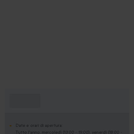
Cosa devo
sapere?
Date e orari di apertura:
Tutto l'anno, mercoledì (13:00 - 19:00), venerdì (18:00 -