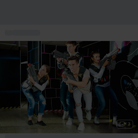
...
Gite culturali
+ 3