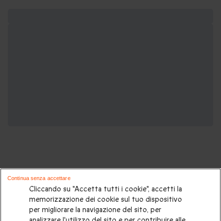
Continua senza accettare
Potrebbero piacerti anche questi cofanetti
Cliccando su "Accetta tutti i cookie", accetti la
memorizzazione dei cookie sul tuo dispositivo
regalo:
per migliorare la navigazione del sito, per
analizzare l'utilizzo del sito e per contribuire alle