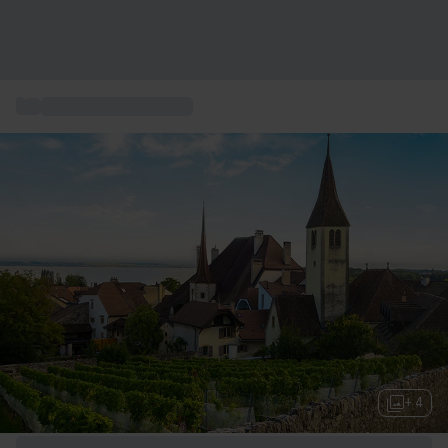
...
Escursioni in bicicletta
+ 4