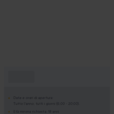
Cosa devo
sapere?
Date e orari di apertura:
Tutto l'anno, tutti i giorni (6:00 - 20:00).
Età minima richiesta: 18 anni