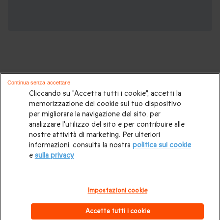
Continua senza accettare
Potrebbero piacerti anche questi cofanetti
Cliccando su "Accetta tutti i cookie", accetti la
memorizzazione dei cookie sul tuo dispositivo
regalo:
per migliorare la navigazione del sito, per
analizzare l'utilizzo del sito e per contribuire alle
Idee regalo originali
|
Regali di compleanno
|
Regali per la
nostre attività di marketing. Per ulteriori
informazioni, consulta la nostra
politica sui cookie
coppia
|
Soggiorni insoliti
|
Idee regalo donna
|
Regali per
e
sulla privacy
uomo
|
Esperienze in Svizzera
|
Weekend romantico
|
Regalo per matrimonio
|
Volo in mongolfiera
|
Box gourmet
Impostazioni cookie
|
Trattamenti benessere e Spa
|
Attività all'aperto
|
Regali di
Accetta tutti i cookie
Natale
.