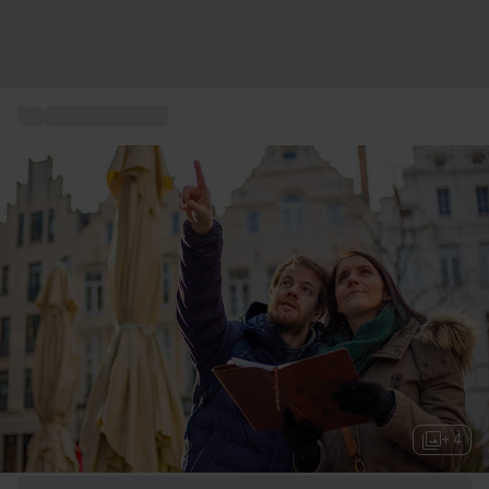
...
Idee regalo birra
+ 4