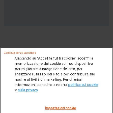
Continua senza accettare
Potrebbero piacerti anche questi cofanetti
Cliccando su "Accetta tutti i cookie", accetti la
memorizzazione dei cookie sul tuo dispositivo
regalo:
per migliorare la navigazione del sito, per
analizzare l'utilizzo del sito e per contribuire alle
Idee regalo originali
|
Regali di compleanno
|
Regali per la
nostre attività di marketing. Per ulteriori
informazioni, consulta la nostra
politica sui cookie
coppia
|
Soggiorni insoliti
|
Idee regalo donna
|
Regali per
e
sulla privacy
uomo
|
Esperienze in Svizzera
|
Weekend romantico
|
Regalo per matrimonio
|
Volo in mongolfiera
|
Box gourmet
Impostazioni cookie
|
Trattamenti benessere e Spa
|
Attività all'aperto
|
Regali di