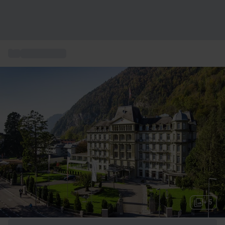
...
Hotel stellati
+ 5