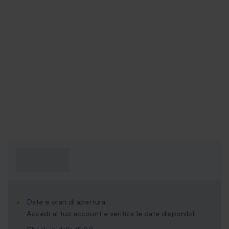
Cosa devo
sapere?
Date e orari di apertura:
Accedi al tuo account e verifica le date disponibili